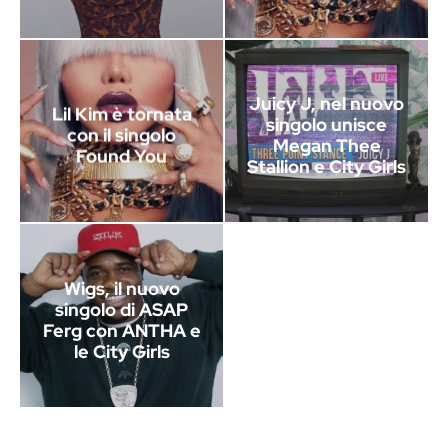
Juicy J, nel nuovo
Lil Kim è tornata
singolo unisce
con il singolo
Megan Thee
Found You
Stallion e City Girls
Wigs, il nuovo
singolo di ASAP
Ferg con ANTHA e
le City Girls