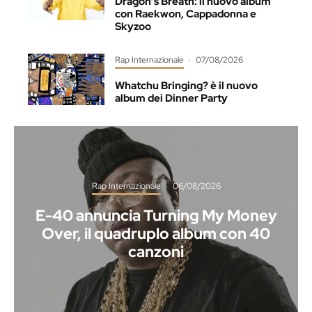
Dragon’s Breath: il nuovo album
con Raekwon, Cappadonna e
Skyzoo
Rap Internazionale
·
07/08/2026
Whatchu Bringing? è il nuovo
album dei Dinner Party
Rap Internazionale
·
06/08/2026
E-40 annuncia Turning My Money
Over, il quadruplo album con 40
canzoni