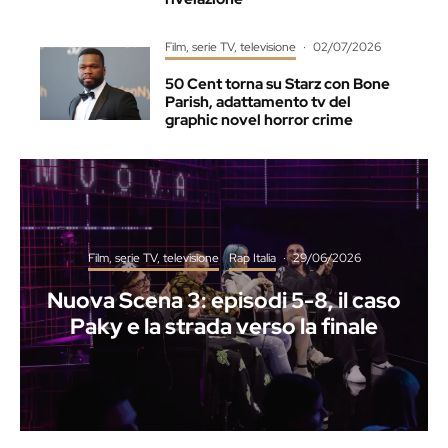
Film, serie TV, televisione
·
02/07/2026
50 Cent torna su Starz con Bone
Parish, adattamento tv del
graphic novel horror crime
Film, serie TV, televisione
Rap Italia
·
29/06/2026
Nuova Scena 3: episodi 5-8, il caso
Paky e la strada verso la finale