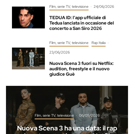
Film, serie TV, televisione
·
24/06/2026
TEDUA ID: l’app ufficiale di
Tedua lanciata in occasione del
concerto a San Siro 2026
Film, serie TV, televisione
Rap Italia
·
23/06/2026
Nuova Scena 3 fuori su Netflix:
audition, freestyle e il nuovo
giudice Guè
Film, serie TV, televisione
·
06/05/2026
Nuova Scena 3 ha una data: il rap