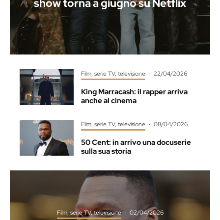
show torna a giugno su Netflix
Film, serie TV, televisione
·
22/04/2026
King Marracash: il rapper arriva
anche al cinema
Film, serie TV, televisione
·
08/04/2026
50 Cent: in arrivo una docuserie
sulla sua storia
Film, serie TV, televisione
·
02/04/2026