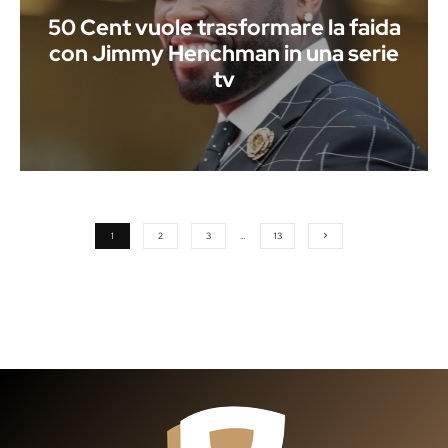
50 Cent vuole trasformare la faida
con Jimmy Henchman in una serie
tv
1
2
3
…
13