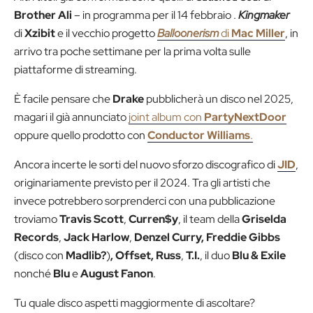
Brother Ali
– in programma per il 14 febbraio .
Kingmaker
di
Xzibit
e il vecchio progetto
Balloonerism
di
Mac Miller
, in
arrivo tra poche settimane per la prima volta sulle
piattaforme di streaming.
È facile pensare che
Drake
pubblicherà un disco nel 2025,
magari il già annunciato
joint album con
PartyNextDoor
oppure quello prodotto con
Conductor Williams
.
Ancora incerte le sorti del nuovo sforzo discografico di
JID
,
originariamente previsto per il 2024. Tra gli artisti che
invece potrebbero sorprenderci con una pubblicazione
troviamo
Travis Scott
,
Curren$y
, il team della
Griselda
Records
,
Jack Harlow
,
Denzel Curry, Freddie Gibbs
(disco con
Madlib?
)
, Offset, Russ
,
T.I.
, il duo
Blu & Exile
nonché
Blu
e
August Fanon
.
Tu quale disco aspetti maggiormente di ascoltare?