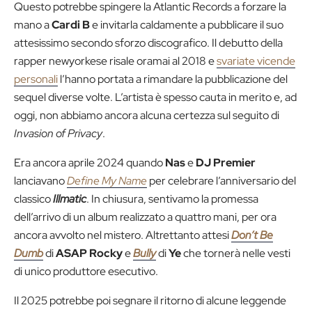
Questo potrebbe spingere la Atlantic Records a forzare la
mano a
Cardi B
e invitarla caldamente a pubblicare il suo
attesissimo secondo sforzo discografico. Il debutto della
rapper newyorkese risale oramai al 2018 e
svariate vicende
personali
l’hanno portata a rimandare la pubblicazione del
sequel diverse volte. L’artista è spesso cauta in merito e, ad
oggi, non abbiamo ancora alcuna certezza sul seguito di
Invasion of Privacy
.
Era ancora aprile 2024 quando
Nas
e
DJ Premier
lanciavano
Define My Name
per celebrare l’anniversario del
classico
Illmatic
. In chiusura, sentivamo la promessa
dell’arrivo di un album realizzato a quattro mani, per ora
ancora avvolto nel mistero. Altrettanto attesi
Don’t Be
Dumb
di
ASAP Rocky
e
Bully
di
Ye
che tornerà nelle vesti
di unico produttore esecutivo.
Il 2025 potrebbe poi segnare il ritorno di alcune leggende