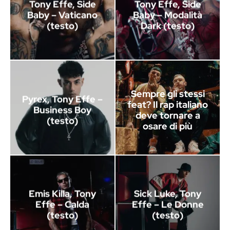
Tony Effe, Side
Tony Effe, Side
Baby – Vaticano
Baby – Modalità
(testo)
Dark (testo)
Sempre gli stessi
Pyrex, Tony Effe –
feat? Il rap italiano
Business Boy
deve tornare a
(testo)
osare di più
Emis Killa, Tony
Sick Luke, Tony
Effe – Calda
Effe – Le Donne
(testo)
(testo)