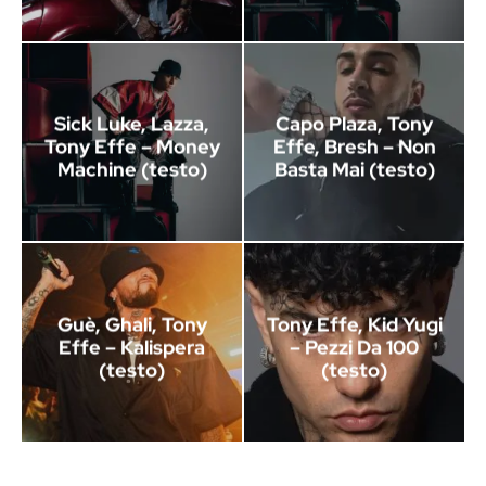
Sick Luke, Lazza,
Capo Plaza, Tony
Tony Effe – Money
Effe, Bresh – Non
Machine (testo)
Basta Mai (testo)
Guè, Ghali, Tony
Tony Effe, Kid Yugi
Effe – Kalispera
– Pezzi Da 100
(testo)
(testo)