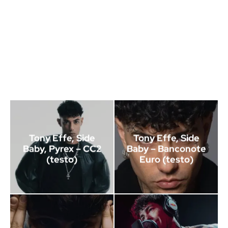
Tony Effe, Side
Tony Effe, Side
Baby, Pyrex – CC2
Baby – Banconote
(testo)
Euro (testo)