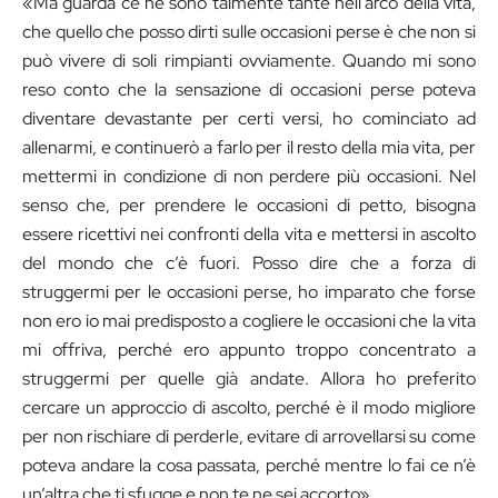
«Ma guarda ce ne sono talmente tante nell’arco della vita,
che quello che posso dirti sulle occasioni perse è che non si
può vivere di soli rimpianti ovviamente. Quando mi sono
reso conto che la sensazione di occasioni perse poteva
diventare devastante per certi versi, ho cominciato ad
allenarmi, e continuerò a farlo per il resto della mia vita, per
mettermi in condizione di non perdere più occasioni. Nel
senso che, per prendere le occasioni di petto, bisogna
essere ricettivi nei confronti della vita e mettersi in ascolto
del mondo che c’è fuori. Posso dire che a forza di
struggermi per le occasioni perse, ho imparato che forse
non ero io mai predisposto a cogliere le occasioni che la vita
mi offriva, perché ero appunto troppo concentrato a
struggermi per quelle già andate. Allora ho preferito
cercare un approccio di ascolto, perché è il modo migliore
per non rischiare di perderle, evitare di arrovellarsi su come
poteva andare la cosa passata, perché mentre lo fai ce n’è
un’altra che ti sfugge e non te ne sei accorto»