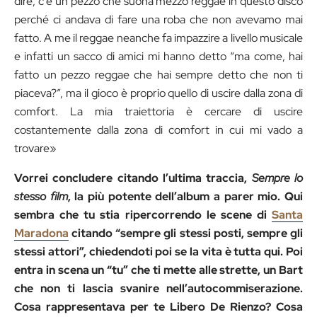
dire, c’è un pezzo che suona mezzo reggae in questo disco
perché ci andava di fare una roba che non avevamo mai
fatto. A me il reggae neanche fa impazzire a livello musicale
e infatti un sacco di amici mi hanno detto “ma come, hai
fatto un pezzo reggae che hai sempre detto che non ti
piaceva?”, ma il gioco è proprio quello di uscire dalla zona di
comfort. La mia traiettoria è cercare di uscire
costantemente dalla zona di comfort in cui mi vado a
trovare»
Vorrei concludere citando l’ultima traccia,
Sempre lo
stesso film
, la più potente dell’album a parer mio. Qui
sembra che tu stia ripercorrendo le scene di
Santa
Maradona
citando “sempre gli stessi posti, sempre gli
stessi attori”, chiedendoti poi se la vita è tutta qui. Poi
entra in scena un “tu” che ti mette alle strette, un Bart
che non ti lascia svanire nell’autocommiserazione.
Cosa rappresentava per te Libero De Rienzo? Cosa