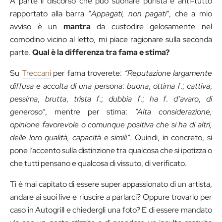
A parte il discorso che può suonare purista e anti-tutto
rapportato alla barra “
Appagati, non pagati
”, che a mio
avviso è un
mantra
da custodire gelosamente nel
comodino vicino al letto, mi piace ragionare sulla seconda
parte.
Qual è la differenza tra fama e stima?
Su
Treccani
per fama troverete:
“Reputazione largamente
diffusa e accolta di una persona
:
buona
,
ottima f
.;
cattiva
,
pessima
,
brutta
,
trista f
.;
dubbia f
.;
ha f
.
d’avaro
,
di
generoso
”, mentre per stima:
“Alta considerazione,
opinione favorevole o comunque positiva che si ha di altri,
delle loro qualità, capacità e simili”
. Quindi, in concreto, si
pone l’accento sulla distinzione tra qualcosa che si ipotizza o
che tutti pensano e qualcosa di vissuto, di verificato.
Ti è mai capitato di essere super appassionato di un artista,
andare ai suoi live e riuscire a parlarci? Oppure trovarlo per
caso in Autogrill e chiedergli una foto? E di essere mandato