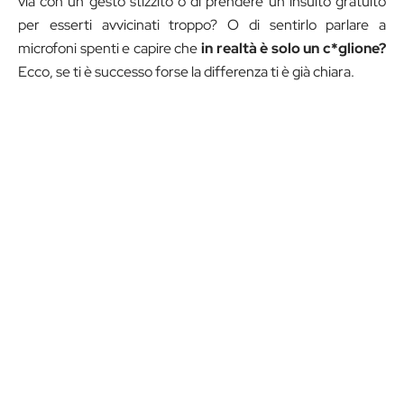
via con un gesto stizzito o di prendere un insulto gratuito
per esserti avvicinati troppo? O di sentirlo parlare a
microfoni spenti e capire che
in realtà è solo un c*glione?
Ecco, se ti è successo forse la differenza ti è già chiara.