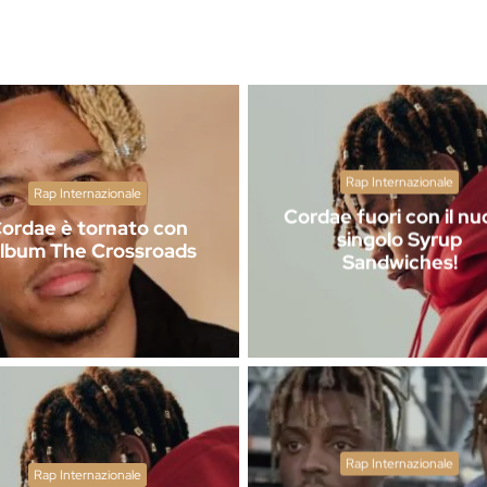
Rap Internazionale
Rap Internazionale
Cordae fuori con il n
ordae è tornato con
singolo Syrup
album The Crossroads
Sandwiches!
Rap Internazionale
Rap Internazionale