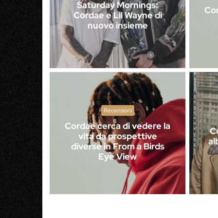
Saturday Mornings:
Co
Cordae e Lil Wayne di
nuovo insieme
Recensioni
Cordae cerca di vedere la
Co
vita da prospettive
al
diverse in From a Birds
Eye View