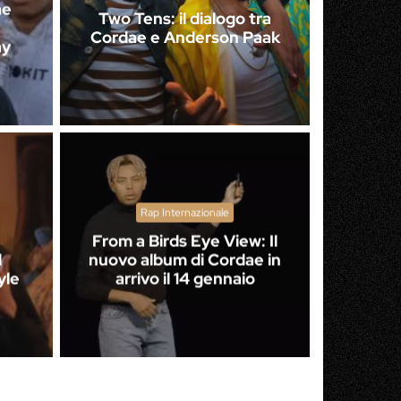
ae
Two Tens: il dialogo tra
Cordae e Anderson Paak
ay
Rap Internazionale
From a Birds Eye View: Il
l
nuovo album di Cordae in
yle
arrivo il 14 gennaio