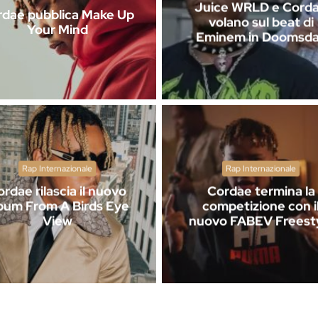
Juice WRLD e Cord
rdae pubblica Make Up
volano sul beat di
Your Mind
Eminem in Doomsd
Rap Internazionale
Rap Internazionale
rdae rilascia il nuovo
Cordae termina la
bum From A Birds Eye
competizione con i
View
nuovo FABEV Freest