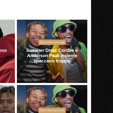
Rap Internazionale
uovo
Summer Drop: Cordae e
Anderson Paak insieme
spaccano troppo
Rap Internazionale