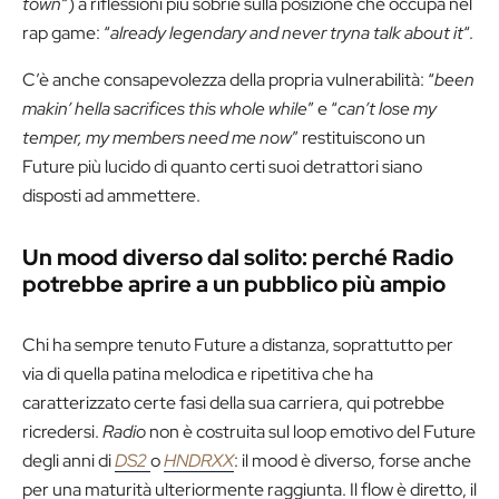
town
“) a riflessioni più sobrie sulla posizione che occupa nel
rap game: “
already legendary and never tryna talk about it
“.
C’è anche consapevolezza della propria vulnerabilità: “
been
makin’ hella sacrifices this whole while
” e “
can’t lose my
temper, my members need me now
” restituiscono un
Future più lucido di quanto certi suoi detrattori siano
disposti ad ammettere.
Un mood diverso dal solito: perché Radio
potrebbe aprire a un pubblico più ampio
Chi ha sempre tenuto Future a distanza, soprattutto per
via di quella patina melodica e ripetitiva che ha
caratterizzato certe fasi della sua carriera, qui potrebbe
ricredersi.
Radio
non è costruita sul loop emotivo del Future
degli anni di
DS2
o
HNDRXX
: il mood è diverso, forse anche
per una maturità ulteriormente raggiunta. Il flow è diretto, il