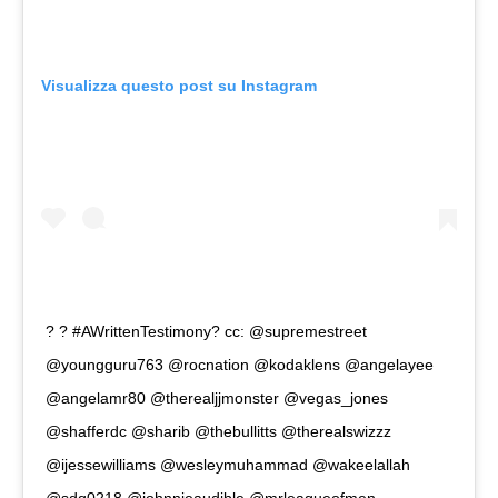
Visualizza questo post su Instagram
? ? #AWrittenTestimony? cc: @supremestreet
@youngguru763 @rocnation @kodaklens @angelayee
@angelamr80 @therealjjmonster @vegas_jones
@shafferdc @sharib @thebullitts @therealswizzz
@ijessewilliams @wesleymuhammad @wakeelallah