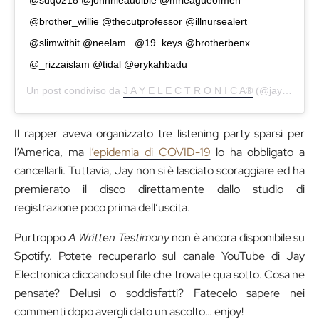
@sdq0218 @johnnieaudible @mrleagueofmen
@brother_willie @thecutprofessor @illnursealert
@slimwithit @neelam_ @19_keys @brotherbenx
@_rizzaislam @tidal @erykahbadu
Un post condiviso da
J A Y E L E C T R O N I C A®
(@jayelectronica) in data:
Il rapper aveva organizzato tre listening party sparsi per
l’America, ma
l’epidemia di COVID-19
lo ha obbligato a
cancellarli. Tuttavia, Jay non si è lasciato scoraggiare ed ha
premierato il disco direttamente dallo studio di
registrazione poco prima dell’uscita.
Purtroppo
A Written Testimony
non è ancora disponibile su
Spotify. Potete recuperarlo sul canale YouTube di Jay
Electronica cliccando sul file che trovate qua sotto. Cosa ne
pensate? Delusi o soddisfatti? Fatecelo sapere nei
commenti dopo avergli dato un ascolto… enjoy!