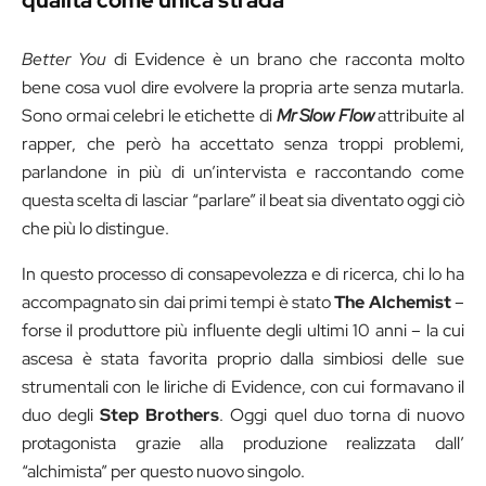
qualità come unica strada
Better You
di Evidence è un brano che racconta molto
bene cosa vuol dire evolvere la propria arte senza mutarla.
Sono ormai celebri le etichette di
Mr Slow Flow
attribuite al
rapper, che però ha accettato senza troppi problemi,
parlandone in più di un’intervista e raccontando come
questa scelta di lasciar “parlare” il beat sia diventato oggi ciò
che più lo distingue.
In questo processo di consapevolezza e di ricerca, chi lo ha
accompagnato sin dai primi tempi è stato
The Alchemist
–
forse il produttore più influente degli ultimi 10 anni – la cui
ascesa è stata favorita proprio dalla simbiosi delle sue
strumentali con le liriche di Evidence, con cui formavano il
duo degli
Step Brothers
. Oggi quel duo torna di nuovo
protagonista grazie alla produzione realizzata dall’
“alchimista” per questo nuovo singolo.