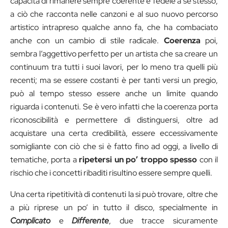
capacità di rimanere sempre coerente e fedele a sé stesso,
a ciò che racconta nelle canzoni e al suo nuovo percorso
artistico intrapreso qualche anno fa, che ha combaciato
anche con un cambio di stile radicale.
Coerenza
poi,
sembra l’aggettivo perfetto per un artista che sa creare un
continuum tra tutti i suoi lavori, per lo meno tra quelli più
recenti; ma se essere costanti è per tanti versi un pregio,
può al tempo stesso essere anche un limite quando
riguarda i contenuti. Se è vero infatti che la coerenza porta
riconoscibilità e permettere di distinguersi, oltre ad
acquistare una certa credibilità, essere eccessivamente
somigliante con ciò che si è fatto fino ad oggi, a livello di
tematiche, porta a
ripetersi un po’ troppo spesso
con il
rischio che i concetti ribaditi risultino essere sempre quelli.
Una certa ripetitività di contenuti la si può trovare, oltre che
a più riprese un po’ in tutto il disco, specialmente in
Complicato
e
Differente
, due tracce sicuramente