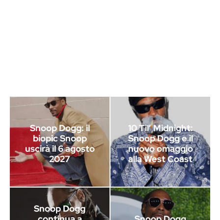
Snoop Dogg: il
10 Til’ Midnight:
biopic Snoop
Snoop Dogg e il
uscirà il 6 agosto
nuovo omaggio
2027
alla West Coast
Snoop Dogg
continua a
Snoop Dogg