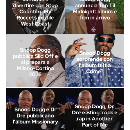
divertire con Stop
annuncia Ten Til
Counting My
Midnight: album e
Poccets in stile
film in arrivo
West Coast
Snoop Dogg
Snoop Dogg
pubblica Slid Off e
sorprende con
si prepara a
l’album Iz It a
Milano-Cortina
Crime?
2026
Snoop Dogg, Dr.
Snoop Dogg e Dr
Dre e Sting: rock e
Dre pubblicano
rap in Another
l’album Missionary
Part of Me