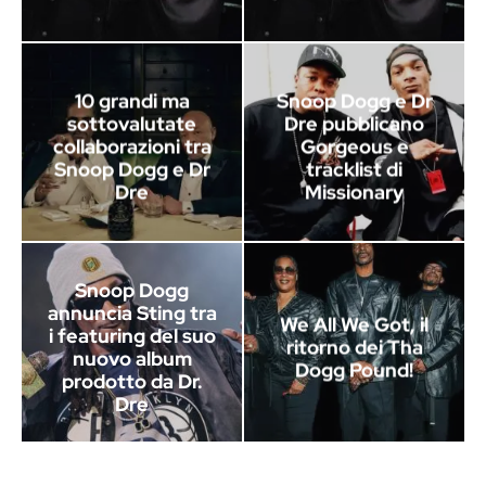
10 grandi ma
Snoop Dogg e Dr
sottovalutate
Dre pubblicano
collaborazioni tra
Gorgeous e
Snoop Dogg e Dr
tracklist di
Dre
Missionary
Snoop Dogg
annuncia Sting tra
We All We Got, il
i featuring del suo
ritorno dei Tha
nuovo album
Dogg Pound!
prodotto da Dr.
Dre