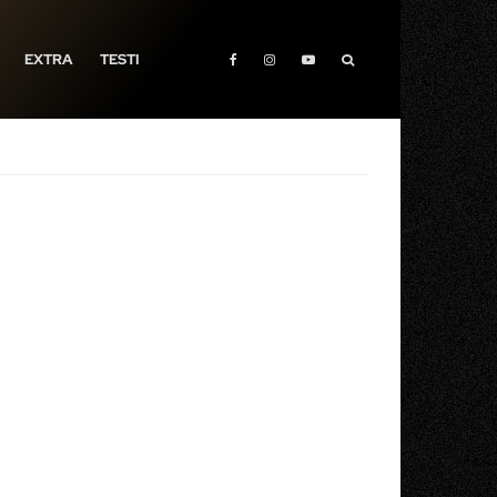
EXTRA
TESTI