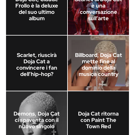
Frollo è la deluxe
è una
del suo ultimo
conversazione
album
sull’arte
Scarlet, riuscirà
Billboard, Doja Cat
Doja Cat a
mette fine al
convincere i fan
dominio della
dell’hip-hop?
musica country
Demons, Doja Cat
Doja Cat ritorna
ci spaventa con il
con Paint The
nuovo singolo
Town Red