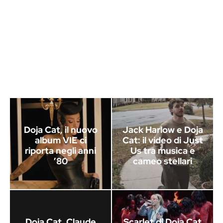
Doja Cat, il nuovo
Jack Harlow e Doja
album VIE ci
Cat: il video di Just
riporta negli anni
Us tra musica e
’80
cameo stellari
Doja Cat, Claude
Scarlet di Doja Cat