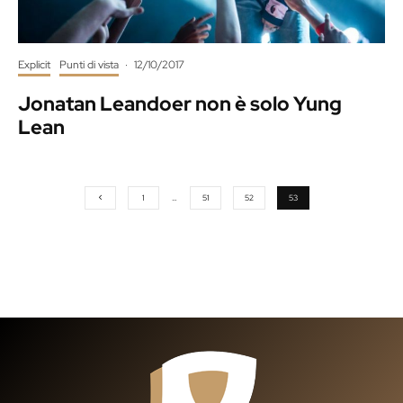
Explicit
Punti di vista
·
12/10/2017
Jonatan Leandoer non è solo Yung
Lean
1
…
51
52
53