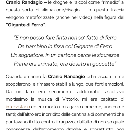
Cranio Randagio
‒ le droghe e l’alcool come “rimedio” a
questa sorta di alienazione/disagio ‒ in questa traccia
vengono metaforizzate (anche nel video) nella figura del
“Gigante di Ferro”
:
“E non posso fare finta non so’ fatto di ferro
Da bambino in fissa col Gigante di Ferro
Un sognatore, in un cartone cerca le sicurezze
Prima era animato, ora dosato in goccette”
Quando un anno fa
Cranio Randagio
ci ha lasciati in me
scoppiarono, e rimasero stabili a lungo, due forti emozioni.
Da un lato ero seriamente addolorato: ascoltavo
moltissimo la musica di Vittorio, mi era capitato di
intervistarlo
ed era morto un ragazzo come me, uno come
tanti; dall’altro ero inorridito dalle centinaia di commenti che
puntavano il dito contro il ragazzo, dall’alto di non so quale
conoscenza dell’argomento droghe e soprattutto non