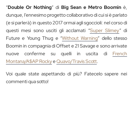
“
Double Or Nothing
” di
Big Sean e Metro Boomin
è,
dunque, l’ennesimo progetto collaborativo di cui si è parlato
(e si parlerà) in questo 2017 ormai agli sgoccioli: nel corso di
questi mesi sono usciti gli acclamati “
Super Slimey
” di
Future e Young Thug e “
Without Warning
” dello stesso
Boomin in compagnia di Offset e 21 Savage e sono arrivate
nuove conferme su quelli in uscita di
French
Montana/A$AP Rocky
e
Quavo/Travis Scott
.
Voi quale state aspettando di più? Fatecelo sapere nei
commenti qua sotto!