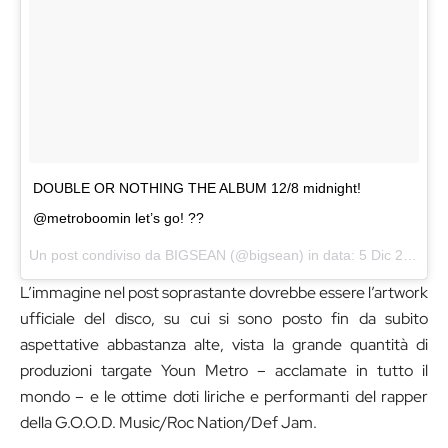
DOUBLE OR NOTHING THE ALBUM 12/8 midnight!
@metroboomin let’s go! ??
Un post condiviso da BIGSEAN (@bigsean) in data:
5 Dic 2017 alle ore 16:13 PST
L’immagine nel post soprastante dovrebbe essere l’artwork
ufficiale del disco, su cui si sono posto fin da subito
aspettative abbastanza alte, vista la grande quantità di
produzioni targate Youn Metro – acclamate in tutto il
mondo – e le ottime doti liriche e performanti del rapper
della G.O.O.D. Music/Roc Nation/Def Jam.