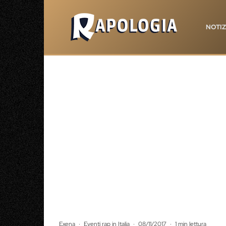
NOTIZ
Exena
·
Eventi rap in Italia
·
08/11/2017
·
1 min lettura