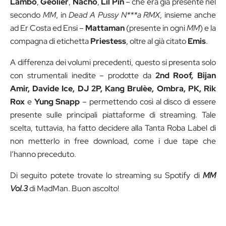
Lambo
,
Geolier
,
Nacho
,
Lil Pin
– che era già presente nel
secondo
MM
, in
Dead A Pussy N***a RMX
, insieme anche
ad Er Costa ed Ensi –
Mattaman
(presente in ogni
MM
) e la
compagna di etichetta
Priestess
, oltre al già citato
Emis
.
A differenza dei volumi precedenti, questo si presenta solo
con strumentali inedite – prodotte da
2nd Roof, Bijan
Amir, Davide Ice, DJ 2P, Kang Brulèe, Ombra, PK, Rik
Rox
e
Yung Snapp
– permettendo così al disco di essere
presente sulle principali piattaforme di streaming. Tale
scelta, tuttavia, ha fatto decidere alla Tanta Roba Label di
non metterlo in free download, come i due tape che
l’hanno preceduto.
Di seguito potete trovate lo streaming su Spotify di
MM
Vol.3
di MadMan. Buon ascolto!