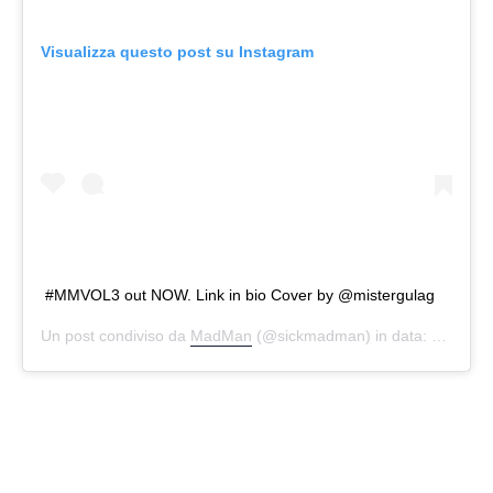
Visualizza questo post su Instagram
#MMVOL3 out NOW. Link in bio Cover by @mistergulag
Un post condiviso da
MadMan
(@sickmadman) in data:
Gen 30, 