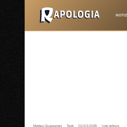
NOTIZ
Matteo Quaresmini
·
Testi
·
02/03/2019
·
1 min lettura