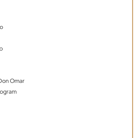
ro
lo
o Don Omar
onogram