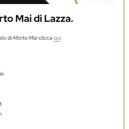
rto Mai di Lazza.
sto di
Morto Mai
clicca
qui
.
ai
d
n