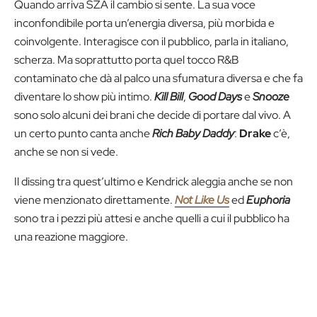
Quando arriva SZA il cambio si sente. La sua voce
inconfondibile porta un’energia diversa, più morbida e
coinvolgente. Interagisce con il pubblico, parla in italiano,
scherza. Ma soprattutto porta quel tocco R&B
contaminato che dà al palco una sfumatura diversa e che fa
diventare lo show più intimo.
Kill Bill
,
Good Days
e
Snooze
sono solo alcuni dei brani che decide di portare dal vivo. A
un certo punto canta anche
Rich Baby Daddy
:
Drake
c’è,
anche se non si vede.
Il dissing tra quest’ultimo e Kendrick aleggia anche se non
viene menzionato direttamente.
Not Like Us
ed
Euphoria
sono tra i pezzi più attesi e anche quelli a cui il pubblico ha
una reazione maggiore.