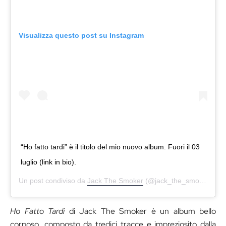
Visualizza questo post su Instagram
“Ho fatto tardi” è il titolo del mio nuovo album. Fuori il 03
luglio (link in bio).
Un post condiviso da
Jack The Smoker
(@jack_the_smoker_) in data:
Ho Fatto Tardi
di Jack The Smoker è un album bello
corposo, composto da tredici tracce e impreziosito dalla