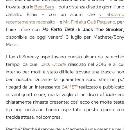
trovate qua le
Best Bars
– poi a distanza di sette giorni l’uno
dall’altro Ernia – con un album che
vi abbiamo
recentemente recensito
– e
Mr. Fini aka Guè Pequeno
, per
finire infine con
Ho Fatto Tardi
di
Jack The Smoker
,
disponibile da oggi venerdì 3 luglio per Machete/Sony
Music.
I fan di Smeezy aspettavano questo album da parecchio
tempo, da quel
Jack Uccide
rilasciato nel 2016 e al cui
interno per molti è stato difficile trovare una traccia non
ben riuscita. Durante la quarantena sono stati un po’
ripagati da un interessante
24H EP
realizzato e pubblicato
in ventiquattro ore, ma la voglia di un disco ufficiale era
chiaramente rimasta presente: così ecco che molte teste
hip hop nostrane hanno aspettato questo giorno con
trepida attesa, noi compresi.
Perché? Perché il rapper della Machete è una garanzia per il