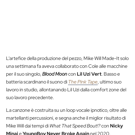
L’artefice della produzione del pezzo, Mike Will Made-It solo
una settimana fa aveva collaborato con Cole alle macchine
per il suo singolo,
Blood Moon
con
Lil Uzi Vert
. Basso e
batteria scardinano il suono di
The Pink Tape
, ultimo suo
lavoro in studio, allontanando Lil Uzi dalla comfort zone del
suo lavoro precedente.
La canzone è costruita su un loop vocale ipnotico, oltre alle
martellanti percussioni, e segna anche il miglior risultato di
Mike Will dai tempi di
What That Speed Bout!?
con
Nicky
Minaj
e
YoungBoy Never Broke Again
nel 2020.