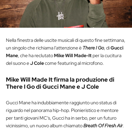
Nella finestra delle uscite musicali di questo fine settimana,
un singolo che richiama l’attenzione è
There I Go
, di
Gucci
Mane
, che ha reclutato
Mike Will Made-It
per la cucitura
del suono e
J Cole
come featuring al microfono.
Mike Will Made It firma la produzione di
There I Go di Gucci Mane e J Cole
Gucci Mane ha indubbiamente raggiunto uno status di
riguardo nel panorama hip-hop. Pionieristico e mentore
per tanti giovani MC’s, Gucci ha in serbo, per un futuro
vicinissimo, un nuovo album chiamato
Breath Of Fresh Air
.