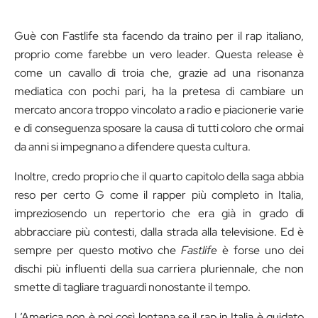
Guè con Fastlife sta facendo da traino per il rap italiano,
proprio come farebbe un vero leader. Questa release è
come un cavallo di troia che, grazie ad una risonanza
mediatica con pochi pari, ha la pretesa di cambiare un
mercato ancora troppo vincolato a radio e piacionerie varie
e di conseguenza sposare la causa di tutti coloro che ormai
da anni si impegnano a difendere questa cultura.
Inoltre, credo proprio che il quarto capitolo della saga abbia
reso per certo G come il rapper più completo in Italia,
impreziosendo un repertorio che era già in grado di
abbracciare più contesti, dalla strada alla televisione. Ed è
sempre per questo motivo che
Fastlife
è forse uno dei
dischi più influenti della sua carriera pluriennale, che non
smette di tagliare traguardi nonostante il tempo.
L’America non è poi così lontana se il rap in Italia è guidato