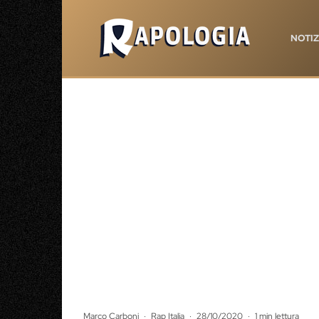
NOTIZ
Marco Carboni
·
Rap Italia
·
28/10/2020
·
1 min lettura