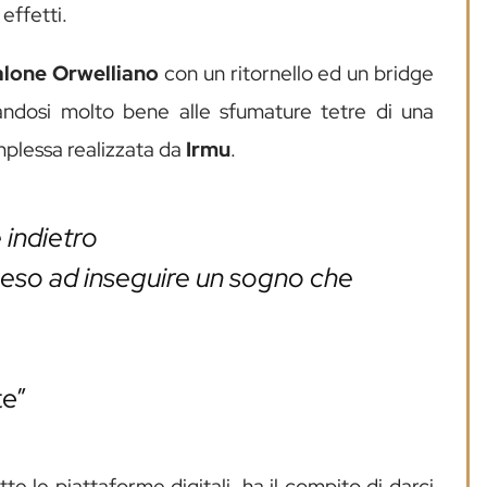
effetti.
alone Orwelliano
con un ritornello ed un bridge
andosi molto bene alle sfumature tetre di una
plessa realizzata da
Irmu
.
 indietro
so ad inseguire un sogno che
te”
tte le piattaforme digitali, ha il compito di darci