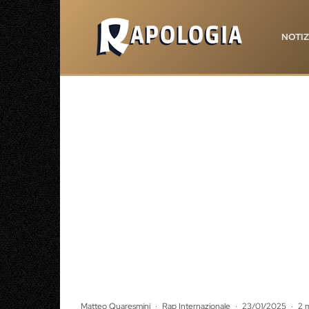
NOTIZ
Matteo Quaresmini
·
Rap Internazionale
·
23/01/2025
·
2 m