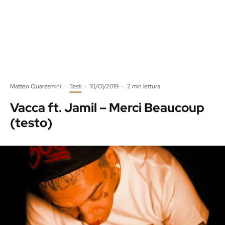
Matteo Quaresmini
·
Testi
·
10/01/2019
·
2 min lettura
Vacca ft. Jamil – Merci Beaucoup
(testo)