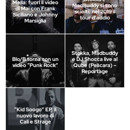
Mella: fuori il video
MadBuddy si sono
di Mai con Frank
sciolti: nel 2019 il
Siciliano e Johnny
tour d’addio
Marsiglia
Stokka, Madbuddy
Blo/B torna con un
e DJ Shocca live al
video “Punk Rock”
Qube (Pescara) –
Reportage
“Kid Soogo” EP, il
nuovo lavoro di
Cali e Strage