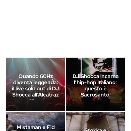
Quando 60Hz
DJ Shocca incarna
diventa leggenda:
l’hip-hop italiano:
il live sold out di DJ
questo è
Shocca all’Alcatraz
Sacrosanto!
Mistaman e Fid
Stokka e