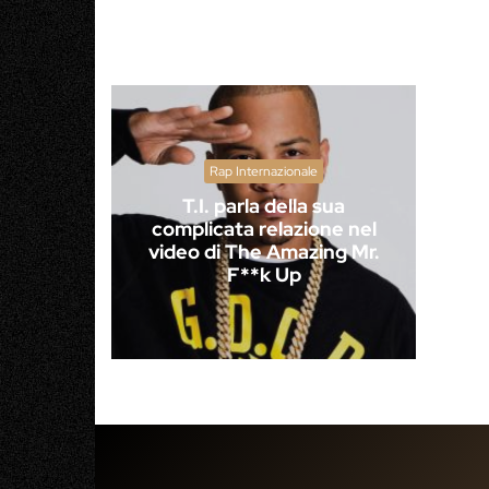
Rap Internazionale
T.I. parla della sua
complicata relazione nel
video di The Amazing Mr.
F**k Up