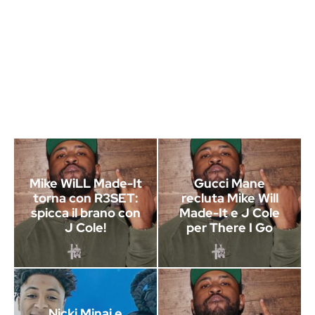
Mike WiLL Made-It
Gucci Mane
torna con R3SET:
recluta Mike Will
spicca il brano con
Made-It e J Cole
J Cole!
per There I Go
Nicki Minaj e