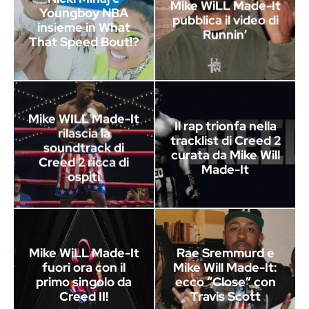
Mike WiLL Made-It
Youngboy NBA
pubblica il video di
insieme in What
Runnin’
That Speed Bout!?
Mike WILL Made-It
Il rap trionfa nella
rilascia la
tracklist di Creed 2
soundtrack di
curata da Mike Will
Creed 2 ricca di
Made-It
ospiti
Mike WiLL Made-It
Rae Sremmurd e
fuori ora con il
Mike Will Made-It:
primo singolo da
ecco “Close” con
Creed II!
Travis Scott