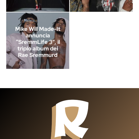
Mike Will Made-It
annuncia
“SremmLife 3”, il
triplo album dei
Rae Sremmurd