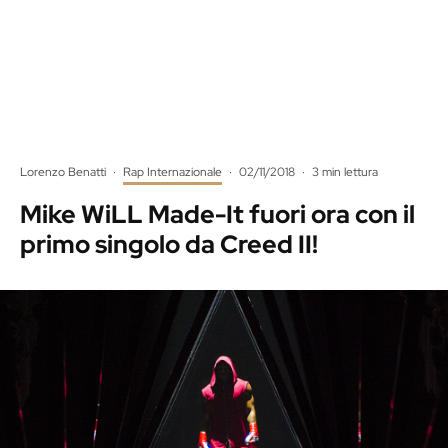
Lorenzo Benatti
·
Rap Internazionale
·
02/11/2018
·
3 min lettura
Mike WiLL Made-It fuori ora con il
primo singolo da Creed II!