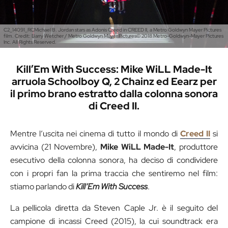
C2_14091_RCMichael B. Jordan stars as Adonis Creed in CREED II, a Metro Goldwyn Mayer Pictures
film. Credit: Barry Wetcher / Metro Goldwyn Mayer Pictures© 2018 Metro-Goldwyn-Mayer Pictures
Inc. All Rights Reserved.
Kill’Em With Success: Mike WiLL Made-It
arruola Schoolboy Q, 2 Chainz ed Eearz per
il primo brano estratto dalla colonna sonora
di Creed II.
Mentre l’uscita nei cinema di tutto il mondo di
Creed II
si
avvicina (21 Novembre),
Mike WiLL Made-It
, produttore
esecutivo della colonna sonora, ha deciso di condividere
con i propri fan la prima traccia che sentiremo nel film:
stiamo parlando di
Kill’Em With Success
.
La pellicola diretta da Steven Caple Jr. è il seguito del
campione di incassi Creed (2015), la cui soundtrack era