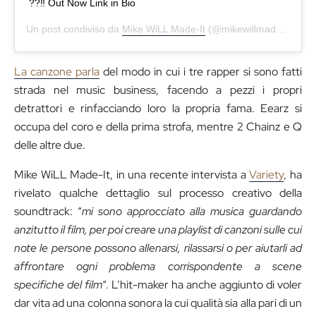
??‼️ Out Now Link in Bio
Un post condiviso da
Mike WiLL Made-It
(@mikewillmadeit) in data:
La canzone parla
del modo in cui i tre rapper si sono fatti
strada nel music business, facendo a pezzi i propri
detrattori e rinfacciando loro la propria fama. Eearz si
occupa del coro e della prima strofa, mentre 2 Chainz e Q
delle altre due.
Mike WiLL Made-It, in una recente intervista a
Variety
, ha
rivelato qualche dettaglio sul processo creativo della
soundtrack: “
mi sono approcciato alla musica guardando
anzitutto il film, per poi creare una playlist di canzoni sulle cui
note le persone possono allenarsi, rilassarsi o per aiutarli ad
affrontare ogni problema corrispondente a scene
specifiche del film
“. L’hit-maker ha anche aggiunto di voler
dar vita ad una colonna sonora la cui qualità sia alla pari di un