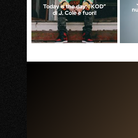
Today is the day: “KOD”
nu
di J. Cole è fuori!