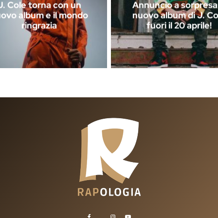
J. Cole torna con un
Annuncio a sorpresa: 
ovo album e il mondo
nuovo album di J. Co
ringrazia
fuori il 20 aprile!