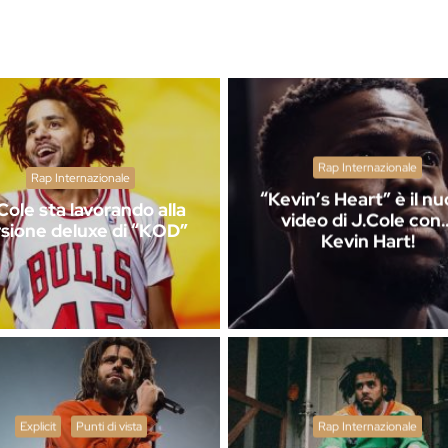
Rap Internazionale
Rap Internazionale
“Kevin’s Heart” è il n
Cole sta lavorando alla
video di J.Cole con
sione deluxe di “KOD”
Kevin Hart!
Explicit
Punti di vista
Rap Internazionale