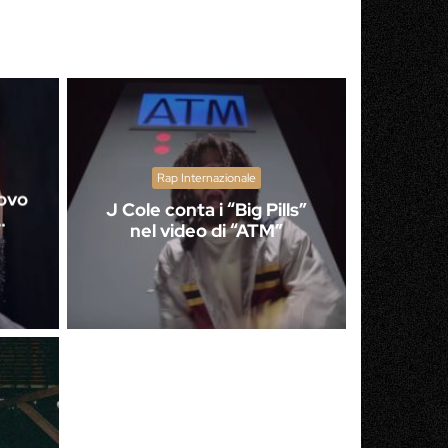
Rap Internazionale
uovo
J Cole conta i “Big Pills”
…
nel video di “ATM”