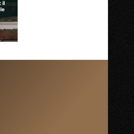
il
le