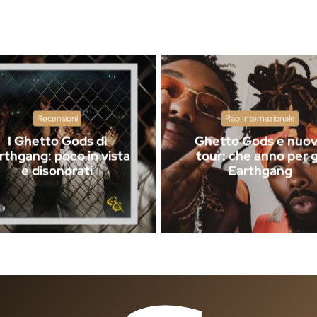
Recensioni
Rap Internazionale
I Ghetto Gods di
Ghetto Gods e nuo
rthgang: poco in vista
tour: che anno per g
e disonorati
Earthgang