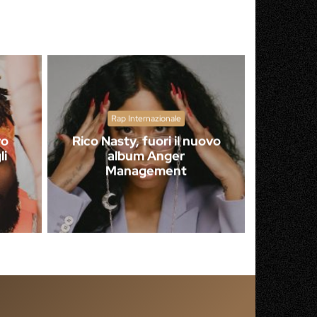
Rap Internazionale
vo
Rico Nasty, fuori il nuovo
li
album Anger
Management