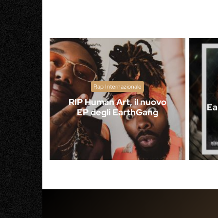
Rap Internazionale
RIP Human Art, il nuovo
Ea
EP degli EarthGang