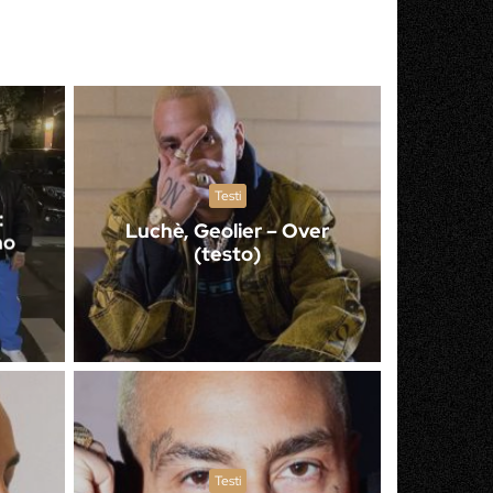
Testi
:
Luchè, Geolier – Over
no
(testo)
Testi