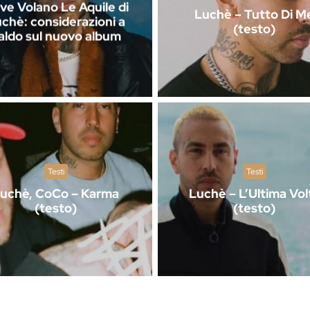
ve Volano Le Aquile di
Luchè – Tutto Di M
chè: considerazioni a
(testo)
aldo sul nuovo album
Testi
Testi
uchè, CoCo – Karma
Luchè – L’Ultima Vol
(testo)
(testo)