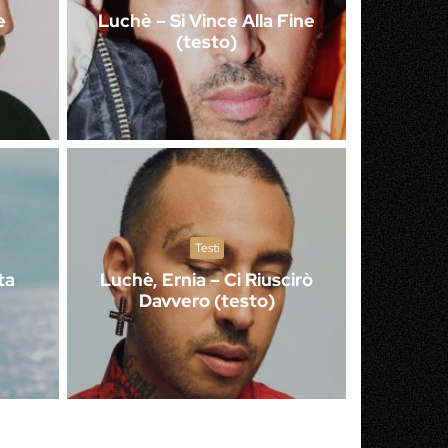
e
Luchè – Si Vince Alla Fine
(testo)
Testi
ta
Luchè, Ernia – Ci Riuscirò
Davvero (testo)