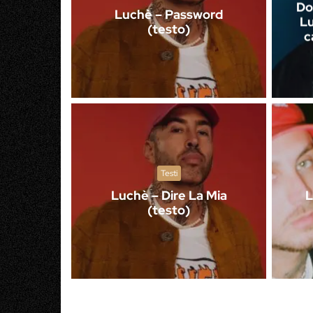
Do
Luchè – Password
Lu
(testo)
c
Testi
Luchè – Dire La Mia
L
(testo)