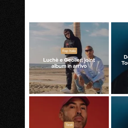
Rap Italia
D
Luchè e Geolier: joint
To
album in arrivo
Testi