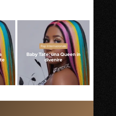
Rap Internazionale
a
Baby Tate: una Queen in
te
divenire