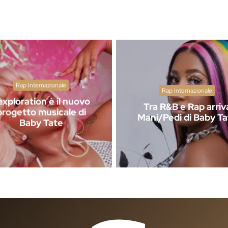
Rap Internazionale
Rap Internazionale
exploration è il nuovo
Tra R&B e Rap arriv
progetto musicale di
Mani/Pedi di Baby Ta
Baby Tate