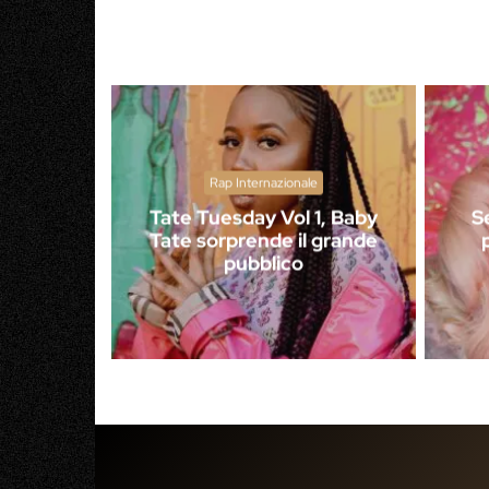
Rap Internazionale
Tate Tuesday Vol 1, Baby
S
Tate sorprende il grande
pubblico