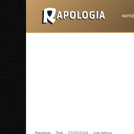
NOTIZ
Rapologia
·
Testi
·
27/09/2024
·
1 min lettura