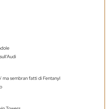
ndole
sull’Audi
’ ma sembran fatti di Fentanyl
no
win Towers