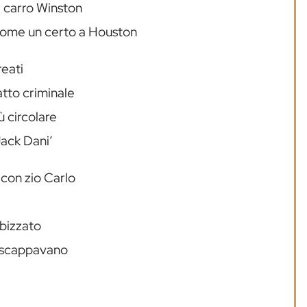
l carro Winston
come un certo a Houston
reati
tto criminale
ù circolare
 Jack Dani’
 con zio Carlo
mbizzato
i scappavano