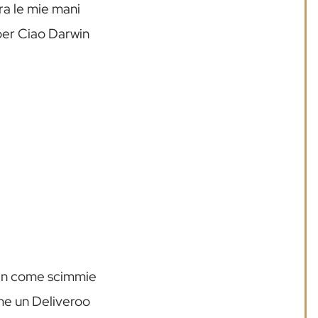
ra le mie mani
per Ciao Darwin
ltan come scimmie
ome un Deliveroo