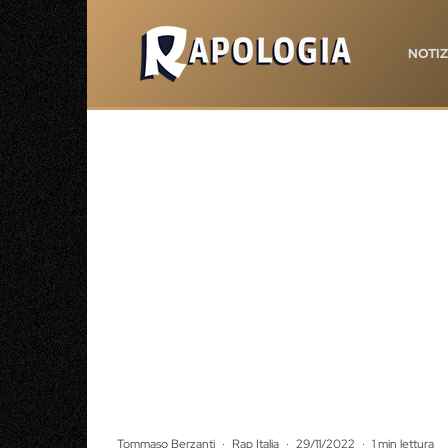
NOTIZ
Tommaso Berzanti
·
Rap Italia
·
29/11/2022
·
1 min lettura