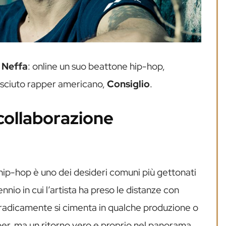
i
Neffa
: online un suo beattone hip-hop,
sciuto rapper americano,
Consiglio
.
 collaborazione
’hip-hop è uno dei desideri comuni più gettonati
ennio in cui l’artista ha preso le distanze con
oradicamente si cimenta in qualche produzione o
er, ma un ritorno vero e proprio nel panorama