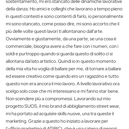
sostentamento, mi ero stancato delle dinamiche lavorative
della danza. Ho amici e colleghi che lavorano a tempo pieno
in questi contesti e sono contenti di farlo, io personalmente
mi sono stancato, come posso dire, mi sono accorto che il
più delle volte questi lavori ti allontanano dall’arte.
Ovviamente e giustamente, da una parte, se una cosa è
commerciale, bisogna avere a che fare con i numeri, con i
soldi e purtroppo quando si guarda questo di solito ci si
allontana dal lato artistico. Quindi io in questo momento
della mia vita ho voglia di ballare per me, di tornare a ballare
ed essere creativo come quando ero un ragazzino e tutto
questo non era ancora il mio lavoro. A livello lavorativo ora
scelgo solo cose che mi interessano e mi fanno star bene.
Non scendere più a compromessi. Lavorando sul mio
progetto SUOS, il mio brand di abbigliamento street wear,
mi ha portato ad acquisire skills nuove, una tra queste il
marketing. Grazie a questo ho iniziato a lavorare per
l’ufficio marketing di ATIPICI, che è una catena di negozi