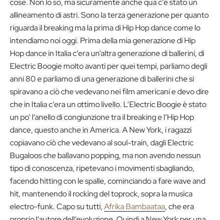
cose. Non lo so, ma sicuramente anche qua c’è stato un
allineamento di astri. Sono la terza generazione per quanto
riguarda il breaking ma la prima di Hip Hop dance come lo
intendiamo noi oggi. Prima della mia generazione di Hip
Hop dance in Italia c’era un’altra generazione di ballerini, di
Electric Boogie molto avanti per quei tempi, parliamo degli
anni 80 e parliamo di una generazione di ballerini che si
spiravano a ciò che vedevano nei film americani e devo dire
che in Italia c’era un ottimo livello. L’Electric Boogie è stato
un po’ l’anello di congiunzione tra il breaking e l’Hip Hop
dance, questo anche in America. A New York, i ragazzi
copiavano ciò che vedevano al soul-train, dagli Electric
Bugaloos che ballavano popping, ma non avendo nessun
tipo di conoscenza, ripetevano i movimenti sbagliando,
facendo hitting con le spalle, cominciando a fare wave and
hit, mantenendo il rocking del toprock, sopra la musica
electro-funk. Capo su tutti,
Afrika Bambaataa
, che era
proprio l’autore dell’evoluzione. Quindi a New York per una