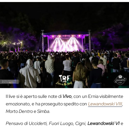
Il live si è aperto sulle note di
Vivo
, con un Ernia visibilmente
emozionato, e ha proseguito spedito con
Lewandowski VIII
,
Morto Dentro
e
Simba.
Pensavo di Ucciderti, Fuori Luogo, Cigni,
Lewandowski VI
e