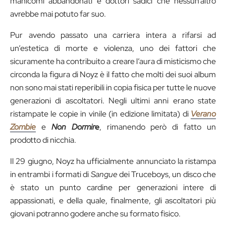
manicomi abbandonati e dottori sadici che nessun’altro
avrebbe mai potuto far suo.
Pur avendo passato una carriera intera a rifarsi ad
un’estetica di morte e violenza, uno dei fattori che
sicuramente ha contribuito a creare l’aura di misticismo che
circonda la figura di Noyz è il fatto che molti dei suoi album
non sono mai stati reperibili in copia fisica per tutte le nuove
generazioni di ascoltatori. Negli ultimi anni erano state
ristampate le copie in vinile (in edizione limitata) di
Verano
Zombie
e
Non Dormir
e
, rimanendo però di fatto un
prodotto di nicchia.
Il 29 giugno, Noyz ha ufficialmente annunciato la ristampa
in entrambi i formati di
Sangue
dei Truceboys, un disco che
è stato un punto cardine per generazioni intere di
appassionati, e della quale, finalmente, gli ascoltatori più
giovani potranno godere anche su formato fisico.