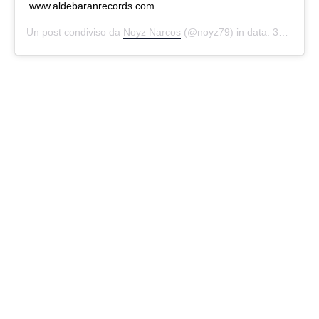
www.aldebaranrecords.com ________________
Un post condiviso da
Noyz Narcos
(@noyz79) in data:
30 Giu 2020 alle ore 2:37 PDT