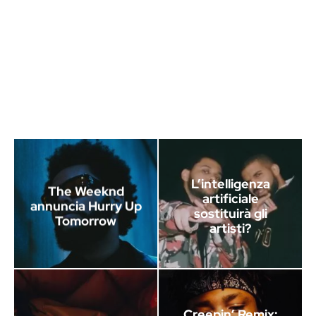
L’intelligenza
The Weeknd
artificiale
annuncia Hurry Up
sostituirà gli
Tomorrow
artisti?
Creepin’ Remix: