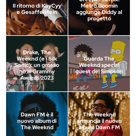
Il ritorno di KayCyy
Metro Boomin
e Gesaffelstein
aggiunge Diddy al
progetto
Drake, The
Weeknd (e i Silk
Guarda The
Sonic): un grosso
Weeknd special
no ai Grammy
guest dei Simpson
Awards 2023
Dawn FM è il
The Weeknd
nuovo album di
annuncia il nuovo
The Weeknd
album Dawn FM