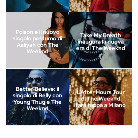
Poison è il nuovo
Take My Breath
singolo postumo di
inaugura la nuova
Aaliyah con The
era di The Weeknd
Weeknd
Better Believe: il
L’After Hours Tour
singolo di Belly con
di The Weeknd
Young Thug e The
farà tappa a Milano
Weeknd