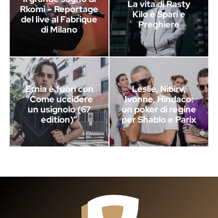
La vita di Rasty
Rkomi – Reportage
Kilo è Spari e
del live al Fabrique
Preghiere
di Milano
Ernia è fuori con
Leslie, Nibirv,
“Come uccidere
Ivonne, Hindaco:
un usignolo (67
un poker di regine
edition)”
per Shablo e Parix