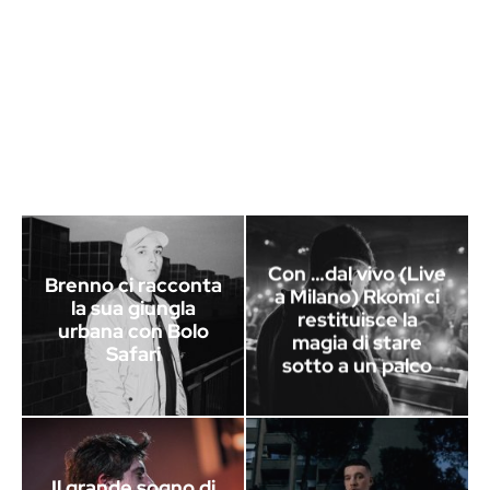
Con …dal vivo (Live
Brenno ci racconta
a Milano) Rkomi ci
la sua giungla
restituisce la
urbana con Bolo
magia di stare
Safari
sotto a un palco
Il grande sogno di