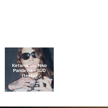
Ketama 126, Niko
Pandetta – SUD
(testo)