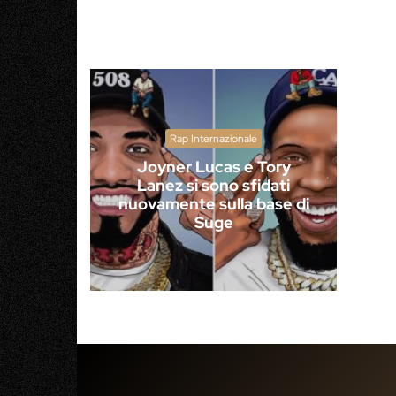
Rap Internazionale
Joyner Lucas e Tory
Lanez si sono sfidati
nuovamente sulla base di
Suge