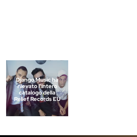
Django Music ha
rilevato l’intero
catalogo della
Relief Records EU