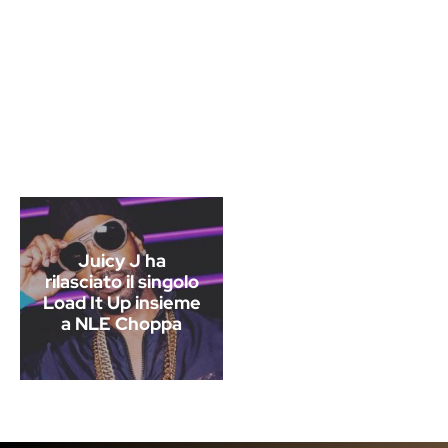
Juicy J ha
rilasciato il singolo
Load It Up insieme
a NLE Choppa