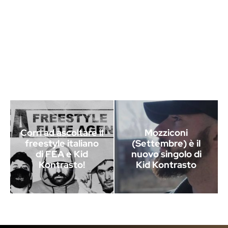
Corri ad ascoltare il
Mozziconi
freestyle italiano
(Settembre) è il
di FEA e Kid
nuovo singolo di
Kontrasto!
Kid Kontrasto