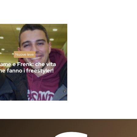
Nuove leve
ame e Frenk: che vita
he fanno i freestyler!