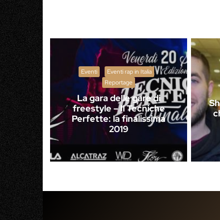
Eventi
Eventi rap in Italia
Reportage
La gara delle gare di
Sh
freestyle – Il Tecniche
c
Perfette: la finalissima
2019