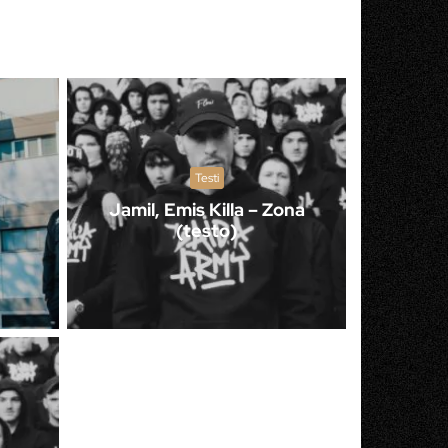
Testi
Jamil, Emis Killa – Zona
(testo)