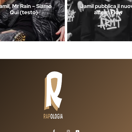
amil, Mr Rain – Siamo
Jamil pubblica il nuo
Qui (testo)
album Flow