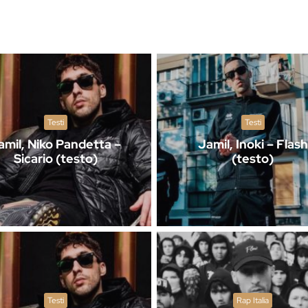
Testi
Testi
amil, Niko Pandetta –
Jamil, Inoki – Flash
Sicario (testo)
(testo)
Testi
Rap Italia