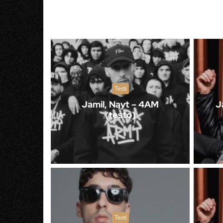
Testi
Jamil, Nayt – 4AM
J
(testo)
Testi