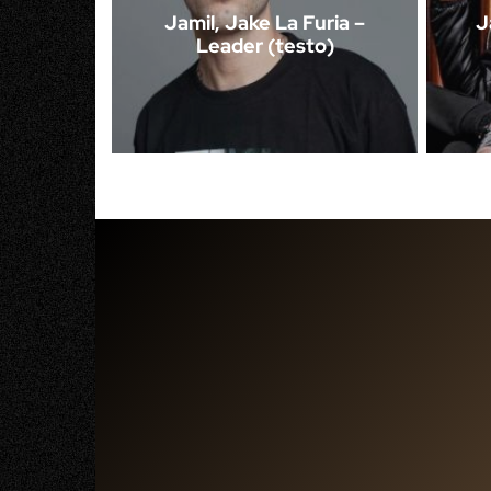
Jamil, Jake La Furia –
J
Leader (testo)